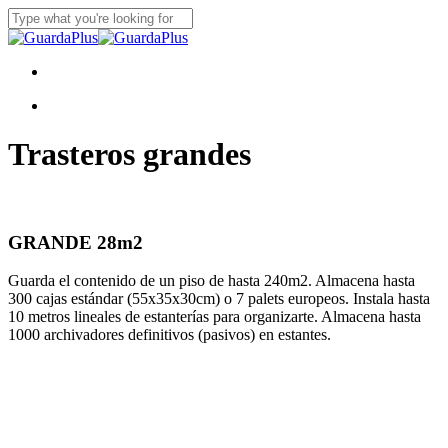
Skip
to
Close
main
Search
content
Menu
x-
facebook
instagram
whatsapp
twitter
Menu
Trasteros grandes
GRANDE 28m2
Guarda el contenido de un piso de hasta 240m2. Almacena hasta
300 cajas estándar (55x35x30cm) o 7 palets europeos. Instala hasta
10 metros lineales de estanterías para organizarte. Almacena hasta
1000 archivadores definitivos (pasivos) en estantes.