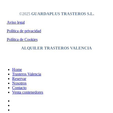
©2025
GUARDAPLUS TRASTEROS S.L.
Aviso legal
Política de privacidad
Política de Cookies
ALQUILER TRASTEROS VALENCIA
Close
Home
Menu
Trasteros Valencia
Reservar
Nosotros
Contacto
Venta contenedores
x-
twitter
facebook
instagram